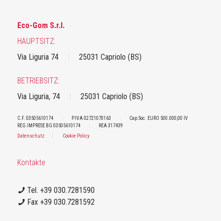
Eco-Gom S.r.l.
HAUPTSITZ:
Via Liguria 74
|
25031 Capriolo (BS)
BETRIEBSITZ:
Via Liguria, 74
|
25031 Capriolo (BS)
C.F. 03505610174
|
P.IVA 02721070163
|
Cap.Soc. EURO 500.000,00 IV
REG.IMPRESE BG 03505610174
|
REA 317439
|
Datenschutz
Cookie Policy
Kontakte
Tel. +39 030.7281590
Fax +39 030.7281592