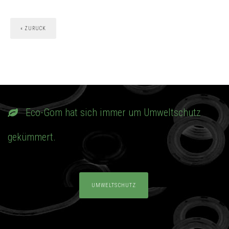
« ZURUCK
Eco-Gom hat sich immer um Umweltschutz
gekümmert.
UMWELTSCHUTZ