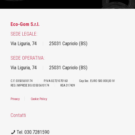
Eco-Gom S.r.l.
SEDE LEGALE:
Via Liguria, 74
|
25031 Capriolo (BS)
SEDE OPERATIVA:
Via Liguria, 74
|
25031 Capriolo (BS)
C.F. 03505610174
|
P.IVA 02721070163
|
Cap.Soc. EURO 500.000,00 IV
REG.IMPRESE BG 03505610174
|
REA 317439
|
Privacy
Cookie Policy
Contatti
Tel. 030.7281590