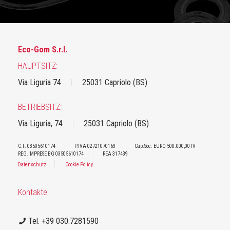
Eco-Gom S.r.l.
HAUPTSITZ:
Via Liguria 74
|
25031 Capriolo (BS)
BETRIEBSITZ:
Via Liguria, 74
|
25031 Capriolo (BS)
C.F. 03505610174
|
P.IVA 02721070163
|
Cap.Soc. EURO 500.000,00 IV
REG.IMPRESE BG 03505610174
|
REA 317439
|
Datenschutz
Cookie Policy
Kontakte
Tel. +39 030.7281590