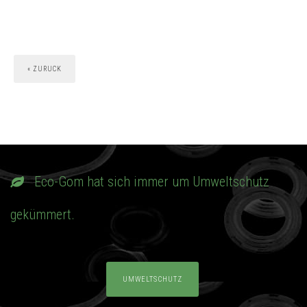
« ZURUCK
Eco-Gom hat sich immer um Umweltschutz
gekümmert.
UMWELTSCHUTZ